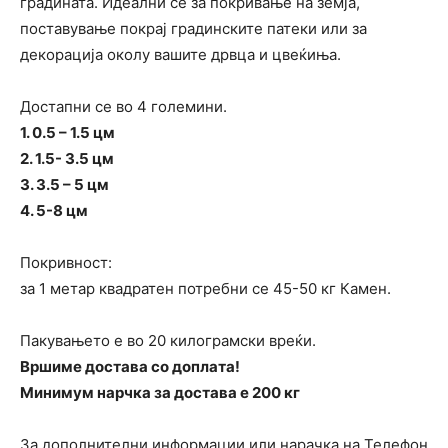
градината. Идеални се за покривање на земја,
поставување покрај градинските патеки или за
декорација околу вашите дрвца и цвеќиња.
Достапни се во 4 големини.
1. 0.5 – 1.5 цм
2. 1.5- 3.5 цм
3. 3.5 – 5 цм
4. 5-8 цм
Покривност:
за 1 метар квадратен потребни се 45-50 кг Камен.
Пакувањето е во 20 килограмски вреќи.
Вршиме достава со доплата!
Минимум нарчка за достава е 200 кг
За дополнителни информации или нарачка на Телефон