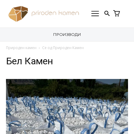
ПРОИЗВОДИ
Природен камен
Се од Природен Камен
Бел Камен