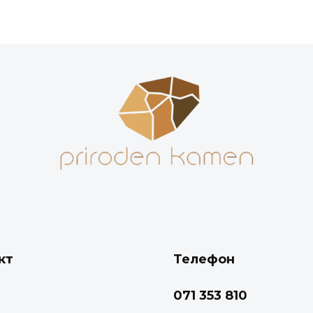
кт
Телефон
071 353 810