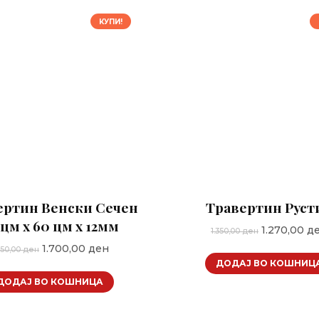
КУПИ!
ертин Венски Сечен
Травертин Руст
 цм х 60 цм х 12мм
Original
1.270,00
д
1.350,00
ден
price
Original
Current
1.700,00
ден
850,00
ден
was:
price
price
ДОДАЈ ВО КОШНИЦ
1.350,00 де
was:
is:
ДОДАЈ ВО КОШНИЦА
1.850,00 ден.
1.700,00 ден.