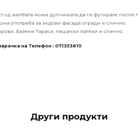
т од желбата може дупчињата да ги фугирате после 
шна употреба за зидови фасада огради и слично.
орови, Базени Тараси, пешачки патеки и слично.
арачка на Телефон :
071353810
Други продукти