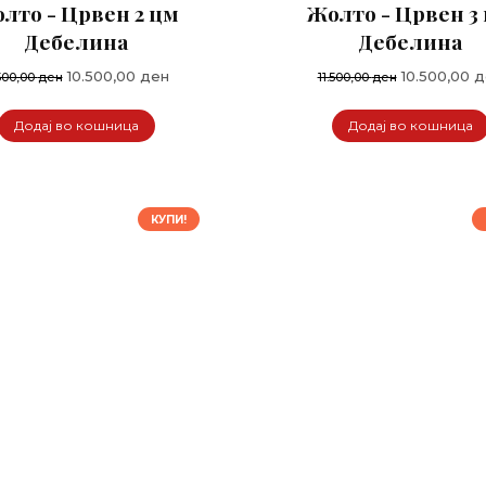
лто - Црвен 2 цм
Жолто - Црвен 3
Дебелина
Дебелина
Original
Current
Original
10.500,00
ден
10.500,00
д
.500,00
ден
11.500,00
ден
price
price
price
was:
is:
was:
Додај во кошница
Додај во кошница
11.500,00 ден.
10.500,00 ден.
11.500,00 де
КУПИ!