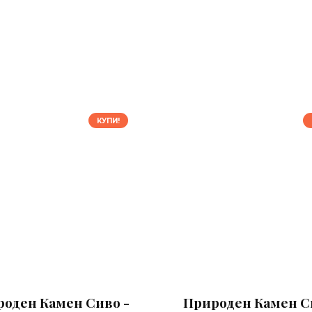
КУПИ!
оден Камен Сиво -
Природен Камен С