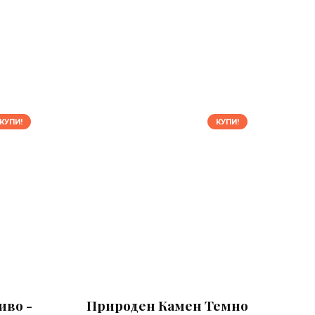
КУПИ!
КУПИ!
иво -
Природен Камен Темно