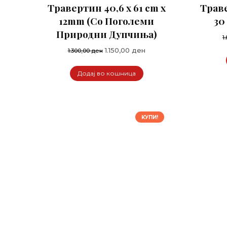
Травертин 40,6 x 61 cm x
Трав
12mm (Со Поголеми
30
Природни Дупчиња)
1
Original
Current
1.150,00
ден
1.300,00
ден
price
price
was:
is:
Додај во кошница
1.300,00 ден.
1.150,00 ден.
КУПИ!