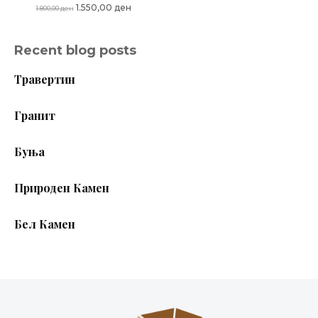
Original
Current
1.550,00
ден
1.800,00
ден
price
price
was:
is:
Recent blog posts
1.800,00 ден.
1.550,00 ден.
Травертин
Гранит
Буња
Природен Камен
Бел Камен