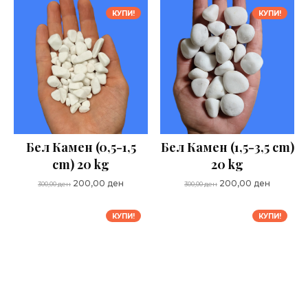
КУПИ!
КУПИ!
Бел Камен (0,5-1,5
Бел Камен (1,5-3,5 cm)
cm) 20 kg
20 kg
Original
Current
Original
Current
200,00
ден
200,00
ден
300,00
ден
300,00
ден
price
price
price
price
was:
is:
was:
is:
КУПИ!
КУПИ!
300,00 ден.
200,00 ден.
300,00 ден.
200,00 д