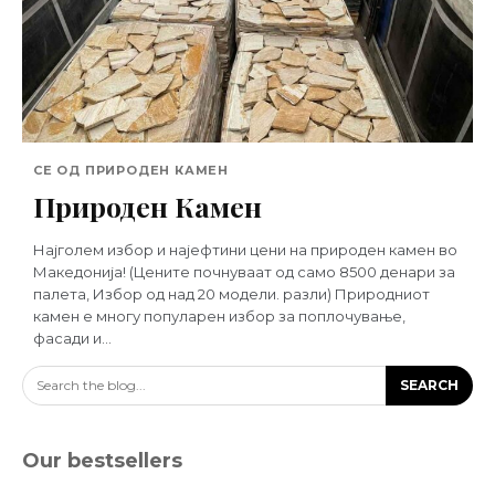
СЕ ОД ПРИРОДЕН КАМЕН
Природен Камен
Најголем избор и најефтини цени на природен камен во
Македонија! (Цените почнуваат од само 8500 денари за
палета, Избор од над 20 модели. разли) Природниот
камен е многу популарен избор за поплочување,
фасади и...
Search the blog...
SEARCH
Our bestsellers