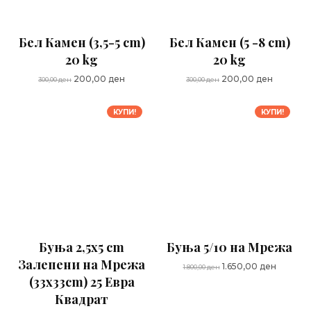
Бел Камен (3,5-5 cm)
Бел Камен (5 -8 cm)
20 kg
20 kg
Original
Current
Original
Current
200,00
ден
200,00
ден
300,00
ден
300,00
ден
price
price
price
price
was:
is:
was:
is:
КУПИ!
КУПИ!
300,00 ден.
200,00 ден.
300,00 ден.
200,00 д
Буња 2,5x5 cm
Буња 5/10 на Мрежа
Залепени на Мрежа
Original
Current
1.650,00
ден
1.800,00
ден
(33x33cm) 25 Евра
price
price
was:
is:
Квадрат
1.800,00 ден.
1.650,00