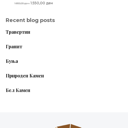
Original
Current
1.550,00
ден
1.800,00
ден
price
price
was:
is:
Recent blog posts
1.800,00 ден.
1.550,00 ден.
Травертин
Гранит
Буња
Природен Камен
Бел Камен