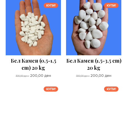
КУПИ!
КУПИ!
Бел Камен (0,5-1,5
Бел Камен (1,5-3,5 cm)
cm) 20 kg
20 kg
Original
Current
Original
Current
200,00
ден
200,00
ден
300,00
ден
300,00
ден
price
price
price
price
was:
is:
was:
is:
КУПИ!
КУПИ!
300,00 ден.
200,00 ден.
300,00 ден.
200,00 д