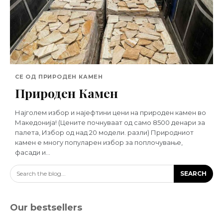
СЕ ОД ПРИРОДЕН КАМЕН
Природен Камен
Најголем избор и најефтини цени на природен камен во
Македонија! (Цените почнуваат од само 8500 денари за
палета, Избор од над 20 модели. разли) Природниот
камен е многу популарен избор за поплочување,
фасади и...
Search the blog...
SEARCH
Our bestsellers