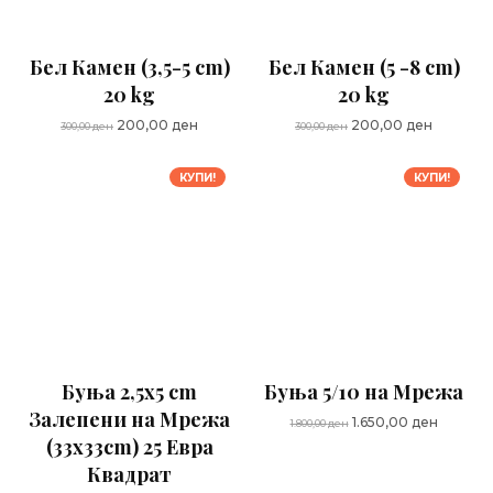
Бел Камен (3,5-5 cm)
Бел Камен (5 -8 cm)
20 kg
20 kg
Original
Current
Original
Current
200,00
ден
200,00
ден
300,00
ден
300,00
ден
price
price
price
price
was:
is:
was:
is:
КУПИ!
КУПИ!
300,00 ден.
200,00 ден.
300,00 ден.
200,00 д
Буња 2,5x5 cm
Буња 5/10 на Мрежа
Залепени на Мрежа
Original
Current
1.650,00
ден
1.800,00
ден
(33x33cm) 25 Евра
price
price
was:
is:
Квадрат
1.800,00 ден.
1.650,00