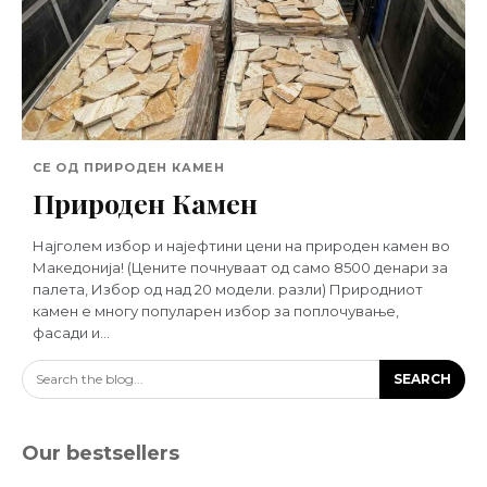
СЕ ОД ПРИРОДЕН КАМЕН
Природен Камен
Најголем избор и најефтини цени на природен камен во
Македонија! (Цените почнуваат од само 8500 денари за
палета, Избор од над 20 модели. разли) Природниот
камен е многу популарен избор за поплочување,
фасади и...
Search the blog...
SEARCH
Our bestsellers