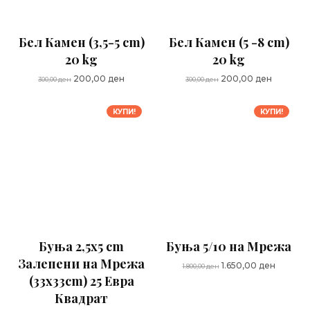
Бел Камен (3,5-5 cm)
Бел Камен (5 -8 cm)
20 kg
20 kg
Original
Current
Original
Current
200,00
ден
200,00
ден
300,00
ден
300,00
ден
price
price
price
price
was:
is:
was:
is:
КУПИ!
КУПИ!
300,00 ден.
200,00 ден.
300,00 ден.
200,00 д
Буња 2,5x5 cm
Буња 5/10 на Мрежа
Залепени на Мрежа
Original
Current
1.650,00
ден
1.800,00
ден
(33x33cm) 25 Евра
price
price
was:
is:
Квадрат
1.800,00 ден.
1.650,00