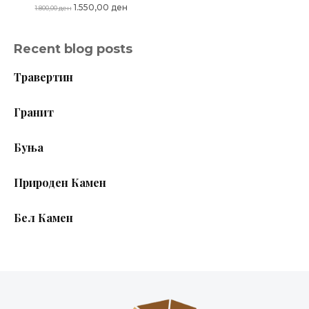
Original
Current
1.550,00
ден
1.800,00
ден
price
price
was:
is:
Recent blog posts
1.800,00 ден.
1.550,00 ден.
Травертин
Гранит
Буња
Природен Камен
Бел Камен