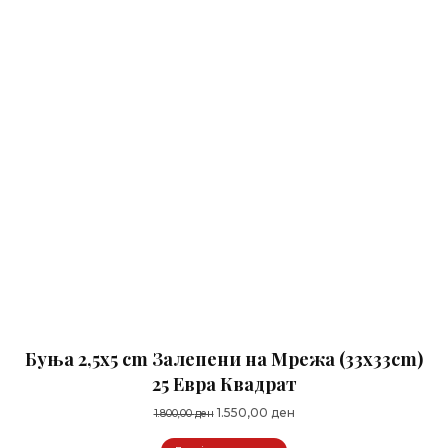
Буња 2,5x5 cm Залепени на Мрежа (33x33cm)
25 Евра Квадрат
Original
Current
1.550,00
ден
1.800,00
ден
price
price