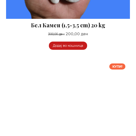
Бел Камен (1,5-3,5 cm) 20 kg
Original
Current
200,00
ден
300,00
ден
price
price
Додај во кошница
was:
is:
300,00 ден.
200,00 ден.
КУПИ!