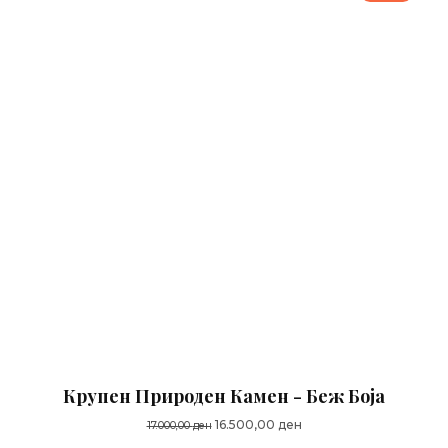
Крупен Природен Камен - Беж Боја
Original
Current
16.500,00
ден
17.000,00
ден
price
price