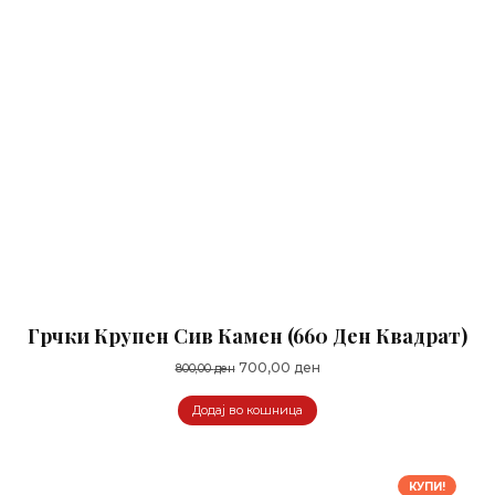
Грчки Крупен Сив Камен (660 Ден Квадрат)
Original
Current
700,00
ден
800,00
ден
price
price
Додај во кошница
was:
is:
800,00 ден.
700,00 ден.
КУПИ!