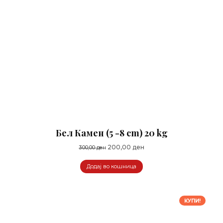
Бел Камен (5 -8 cm) 20 kg
Original
Current
200,00
ден
300,00
ден
price
price
Додај во кошница
was:
is:
300,00 ден.
200,00 ден.
КУПИ!