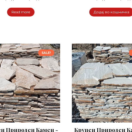
price
price
price
was:
is:
was:
Read more
Додај во кошничка
1.800,00 ден.
1.650,00 ден.
2.400,00 д
SALE!
н Природен Камен -
Крупен Природен К