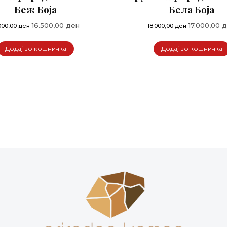
Беж Боја
Бела Боја
Original
Current
Original
16.500,00
ден
17.000,00
д
.000,00
ден
18.000,00
ден
price
price
price
was:
is:
was:
Додај во кошничка
Додај во кошничка
17.000,00 ден.
16.500,00 ден.
18.000,00 д