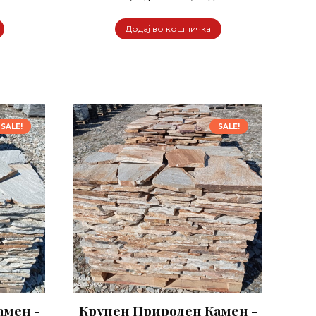
price
price
price
is:
was:
is:
Додај во кошничка
ен.
1.600,00 ден.
3.200,00 ден.
2.200,00 ден.
SALE!
SALE!
амен -
Крупен Природен Камен -