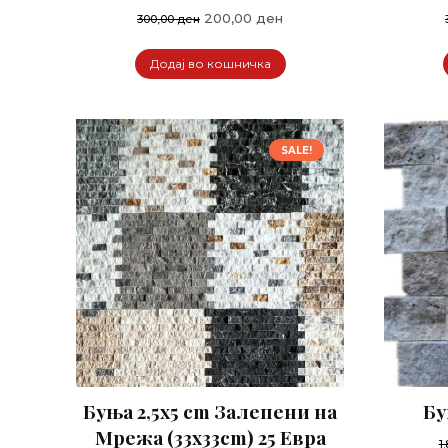
Original
Current
200,00
ден
300,00
ден
price
price
was:
is:
Додај во кошничка
300,00 ден.
200,00 ден.
SALE!
Буња 2,5x5 cm Залепени на
Бу
Мрежа (33x33cm) 25 Евра
1